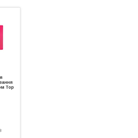
ля
вання
ом Top
8