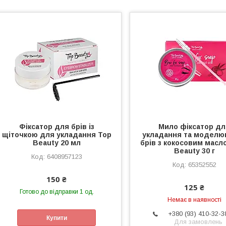
Фіксатор для брів із
Мило фіксатор д
щіточкою для укладання Top
укладання та моделю
Beauty 20 мл
брів з кокосовим масл
Beauty 30 г
6408957123
65352552
150 ₴
125 ₴
Готово до відправки 1 од.
Немає в наявності
+380 (93) 410-32-3
Купити
Для замовлень