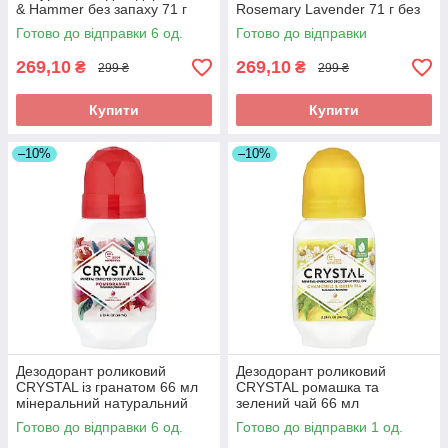
& Hammer без запаху 71 г
Rosemary Lavender 71 г без
алюмінію з ароматом
Готово до відправки 6 од.
Готово до відправки
розмарину та лаванди.
269,10
269,10
₴
₴
299 ₴
299 ₴
Купити
Купити
–10%
–10%
Дезодорант роликовий
Дезодорант роликовий
CRYSTAL із гранатом 66 мл
CRYSTAL ромашка та
мінеральний натуральний
зелений чай 66 мл
для жінок та чоловіків
мінеральний натуральний
Готово до відправки 6 од.
Готово до відправки 1 од.
для жінок та чоловіків