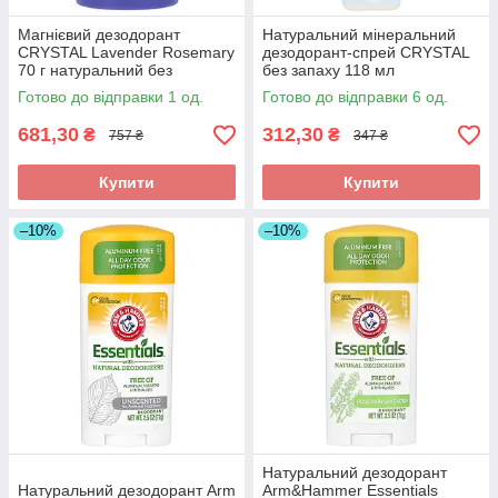
Магнієвий дезодорант
Натуральний мінеральний
CRYSTAL Lavender Rosemary
дезодорант-спрей CRYSTAL
70 г натуральний без
без запаху 118 мл
алюмінію та парабенів
Готово до відправки 1 од.
Готово до відправки 6 од.
681,30
312,30
₴
₴
757 ₴
347 ₴
Купити
Купити
–10%
–10%
Натуральний дезодорант
Натуральний дезодорант Arm
Arm&Hammer Essentials