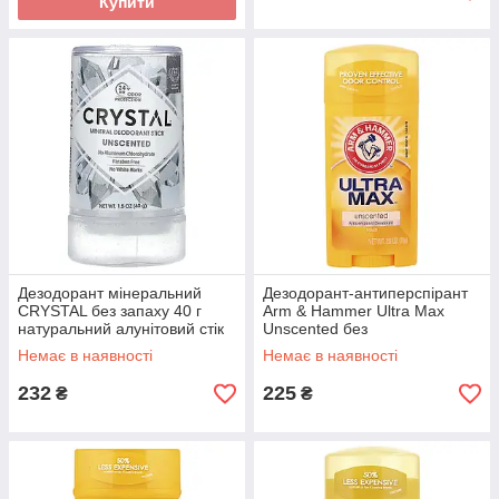
Купити
Дезодорант мінеральний
Дезодорант-антиперспірант
CRYSTAL без запаху 40 г
Arm & Hammer Ultra Max
натуральний алунітовий стік
Unscented без
для чоловіків та жінок
ароматизаторів 73 г
Немає в наявності
Немає в наявності
232
225
₴
₴