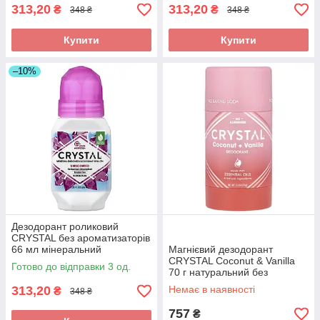
313,20
313,20
₴
₴
348 ₴
348 ₴
Купити
Купити
–10%
Дезодорант роликовий
CRYSTAL без ароматизаторів
66 мл мінеральний
Магнієвий дезодорант
натуральний для жінок та
CRYSTAL Coconut & Vanilla
Готово до відправки 3 од.
чоловіків
70 г натуральний без
алюмінію та парабенів
313,20
Немає в наявності
₴
348 ₴
757
₴