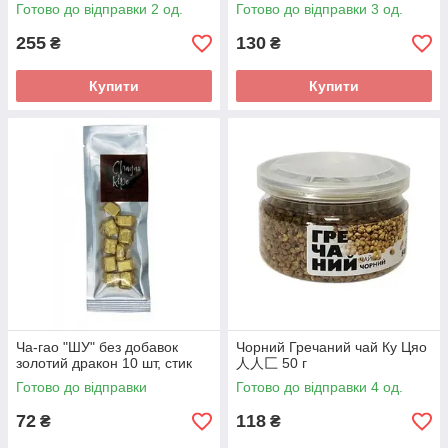
Fruity Yummy 200 г
Готово до відправки 2 од.
Готово до відправки 3 од.
255
130
₴
₴
Купити
Купити
Ча-гао "ШУ" без добавок
Чорний Гречаний чай Ку Цяо
золотий дракон 10 шт, стик
人人匚 50 г
Готово до відправки
Готово до відправки 4 од.
72
118
₴
₴