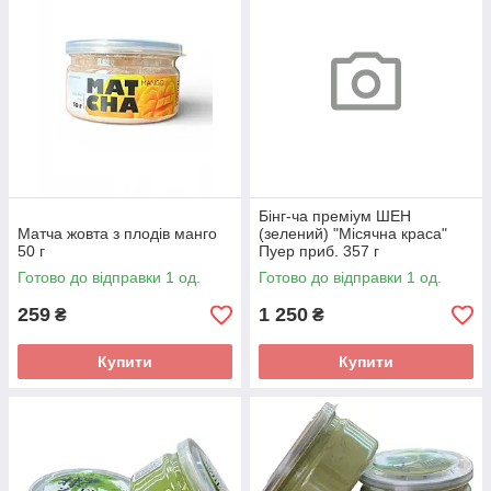
Бінг-ча преміум ШЕН
Матча жовта з плодів манго
(зелений) "Місячна краса"
50 г
Пуер приб. 357 г
Готово до відправки 1 од.
Готово до відправки 1 од.
259
1 250
₴
₴
Купити
Купити