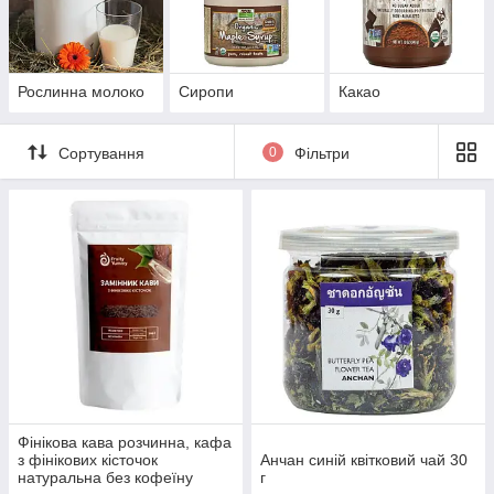
Рослинна молоко
Сиропи
Какао
Сортування
0
Фільтри
Фінікова кава розчинна, кафа
з фінікових кісточок
Анчан синій квітковий чай 30
натуральна без кофеїну
г