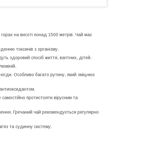
 горах на висоті понад 1500 метрів. Чай має
денню токсинів з організму.
уть здоровий спосіб життя, вагітних, дітей.
люміній.
воноїди. Особливо багато рутину, який зміцнює
м антиоксидантом.
е самостійно протистояти вірусним та
ення. Гречаний чай рекомендується регулярно
м'яз та судинну систему.