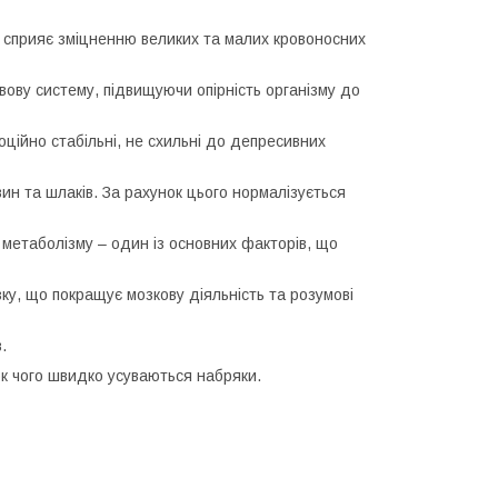
і сприяє зміцненню великих та малих кровоносних
вову систему, підвищуючи опірність організму до
ційно стабільні, не схильні до депресивних
ин та шлаків. За рахунок цього нормалізується
 метаболізму – один із основних факторів, що
ку, що покращує мозкову діяльність та розумові
.
ок чого швидко усуваються набряки.