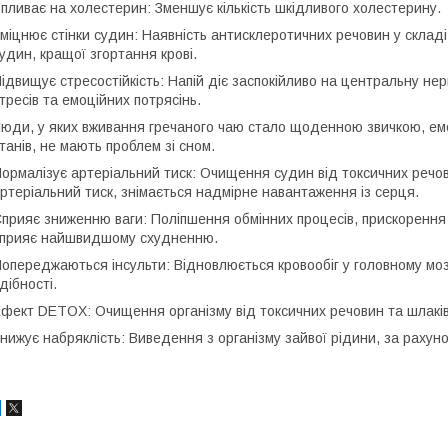
пливає на холестерин: Зменшує кількість шкідливого холестерину.
міцнює стінки судин: Наявність антисклеротичних речовин у склад
удин, кращої згортання крові.
ідвищує стресостійкість: Напій діє заспокійливо на центральну нер
тресів та емоційних потрясінь.
юди, у яких вживання гречаного чаю стало щоденною звичкою, емо
танів, не мають проблем зі сном.
ормалізує артеріальний тиск: Очищення судин від токсичних речов
ртеріальний тиск, знімається надмірне навантаження із серця.
прияє зниженню ваги: ​​Поліпшення обмінних процесів, прискорення
прияє найшвидшому схудненню.
опереджаються інсульти: Відновлюється кровообіг у головному моз
дібності.
фект DETOX: Очищення організму від токсичних речовин та шлаків
нижує набряклість: Виведення з організму зайвої рідини, за рахун