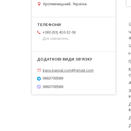
Кропивницький, Україна
I
Ч
+380 (93) 410-32-38
а
Для замовлень
I
Н
Г
К
travu.karpat.com@gmail.com
с
0663700589
А
0663700589
З
і
Д
в
Д
Д