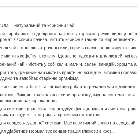
ZUMI – натуральний та корисний чай
ай виробляють із добірного насіння татарської гречки, вирощеної в
ромат вівсяного печива, містить корисні вітаміни та мікроелементи.
zumi чай відновлює втрачені сили, сприяє спалюванню жиру та виве
е містить кофеїну, глютену. Ідеально підходить для людей, які вед
речаний чай - містить у собі калій, магній, селен, ванадій, хром та а
рім того, гречаний чай містить практично всі відомі вітаміни і фла
удини та запобігає старінню організму.
 високий вміст білків та клітковини роблять гречаний чай відмінни
міцнює: Зміцнюються захисні сили організму, імунна система змож
нфекційним захворюванням.
ля системи травлення: Налагоджує функціонування системи травл
живати людям із гострим та хронічним гастритом.
ля серцево-судинної системи: Має позитивний вплив на серцевий 
ля діабетиків Нормалізує концентрація глюкози в крові.