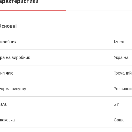
арактеристики
Основні
иробник
Izumi
раїна виробник
Україна
ип чаю
Гречаний
орма випуску
Розсипни
ага
5 г
паковка
Саше