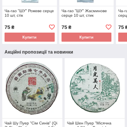
Ча-гао "ШУ" Рожеве серце
Ча-гао "ШУ" Жасминове
Ча-г
10 шт, стік
серце 10 шт, стик
серц
75
75
75
₴
₴
Купити
Купити
Акційні пропозиції та новинки
Чай Шу Пуер "Сім Синів" (Qi
Чай Шен Пуер "Місячна