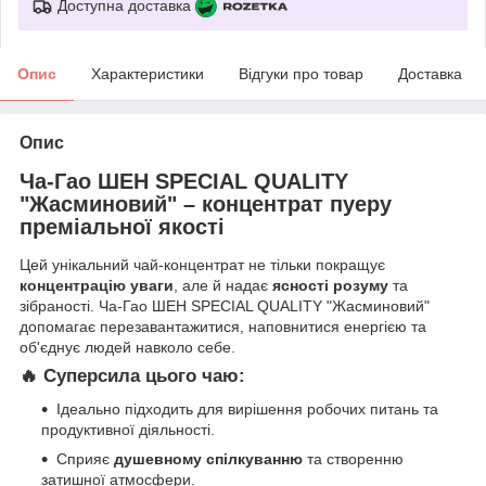
Доступна доставка
Опис
Характеристики
Відгуки про товар
Доставка
Опис
Ча-Гао ШЕН SPECIAL QUALITY
"Жасминовий" – концентрат пуеру
преміальної якості
Цей унікальний чай-концентрат не тільки покращує
концентрацію уваги
, але й надає
ясності розуму
та
зібраності. Ча-Гао ШЕН SPECIAL QUALITY "Жасминовий"
допомагає перезавантажитися, наповнитися енергією та
об'єднує людей навколо себе.
🔥 Суперсила цього чаю:
Ідеально підходить для вирішення робочих питань та
продуктивної діяльності.
Сприяє
душевному спілкуванню
та створенню
затишної атмосфери.