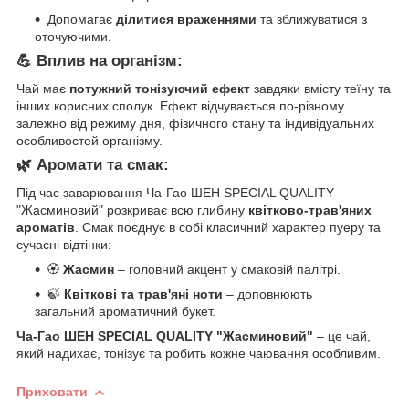
Допомагає
ділитися враженнями
та зближуватися з
оточуючими.
💪 Вплив на організм:
Чай має
потужний тонізуючий ефект
завдяки вмісту теїну та
інших корисних сполук. Ефект відчувається по-різному
залежно від режиму дня, фізичного стану та індивідуальних
особливостей організму.
🌿 Аромати та смак:
Під час заварювання Ча-Гао ШЕН SPECIAL QUALITY
"Жасминовий" розкриває всю глибину
квітково-трав'яних
ароматів
. Смак поєднує в собі класичний характер пуеру та
сучасні відтінки:
🏵
Жасмин
– головний акцент у смаковій палітрі.
🍃
Квіткові та трав'яні ноти
– доповнюють
загальний ароматичний букет.
Ча-Гао ШЕН SPECIAL QUALITY "Жасминовий"
– це чай,
який надихає, тонізує та робить кожне чаювання особливим.
Приховати