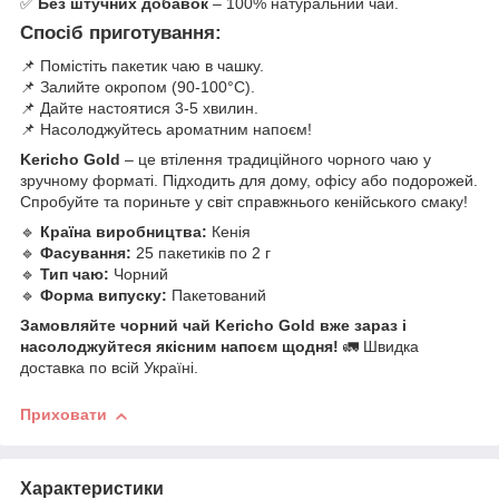
✅
Без штучних добавок
– 100% натуральний чай.
Спосіб приготування:
📌 Помістіть пакетик чаю в чашку.
📌 Залийте окропом (90-100°C).
📌 Дайте настоятися 3-5 хвилин.
📌 Насолоджуйтесь ароматним напоєм!
Kericho Gold
– це втілення традиційного чорного чаю у
зручному форматі. Підходить для дому, офісу або подорожей.
Спробуйте та пориньте у світ справжнього кенійського смаку!
🔹
Країна виробництва:
Кенія
🔹
Фасування:
25 пакетиків по 2 г
🔹
Тип чаю:
Чорний
🔹
Форма випуску:
Пакетований
Замовляйте чорний чай Kericho Gold вже зараз і
насолоджуйтеся якісним напоєм щодня!
🚛 Швидка
доставка по всій Україні.
Приховати
Характеристики