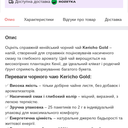
Доступна доставка
Опис
Характеристики
Відгуки про товар
Доставка
Опис
Оцініть справжній кенійський чорний чай
Kericho Gold
–
напій, створений для справжніх поціновувачів насиченого
смаку та глибокого аромату. Цей чай вирощується на
високогірних плантаціях Кенії, де ідеальний клімат і родючий
ґрунт сприяють формуванню багатого букета.
Переваги чорного чаю Kericho Gold:
✅
Висока якість
– тільки добірне чайне листя, без добавок і
ароматизаторів.
✅
Насичений смак і глибокий колір
– міцний, виразний, з
легкою терпкістю.
✅
Зручна упаковка
– 25 пакетиків по 2 г в індивідуальній
упаковці для максимального комфорту.
✅
Енергетична цінність
– натуральне джерело бадьорості та
життєвої енергії.