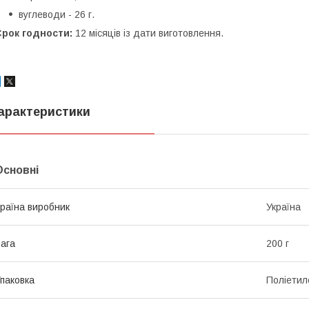
вуглеводи - 26 г.
Срок годности:
12 місяців із дати виготовлення.
арактеристики
Основні
раїна виробник
Україна
ага
200 г
паковка
Поліетил