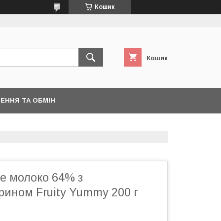
Кошик
Кошик
ЕННЯ ТА ОБМІН
е молоко 64% з
рином Fruity Yummy 200 г