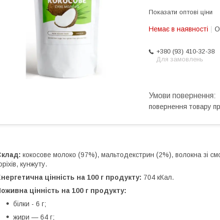
Показати оптові ціни
Немає в наявності
О
+380 (93) 410-32-38
Для замовлень
повернення товару п
Склад:
кокосове молоко (97%), мальтодекстрин (2%), волокна зі с
оріхів, кунжуту.
нергетична цінність на 100 г продукту:
704 кКал.
оживна цінність на 100 г продукту:
білки - 6 г;
жири — 64 г;