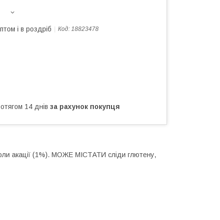
птом і в роздріб
Код:
18823478
ротягом 14 днів
за рахунок покупця
моли акації (1%). МОЖЕ МІСТАТИ сліди глютену,