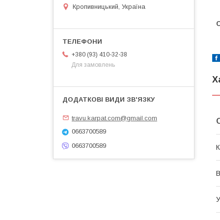
Кропивницький, Україна
+380 (93) 410-32-38
Для замовлень
Х
travu.karpat.com@gmail.com
0663700589
0663700589
К
В
У