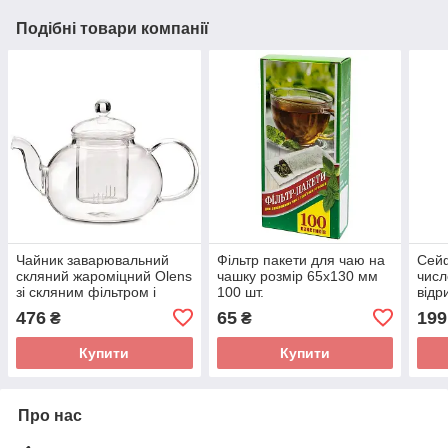
Подібні товари компанії
Чайник заварювальний
Фільтр пакети для чаю на
Сейф
скляний жароміцний Olens
чашку розмір 65x130 мм
числ
зі скляним фільтром і
100 шт.
відр
кришкою, Грецький, 600
штри
476
65
199
₴
₴
мл
для 
Купити
Купити
Про нас