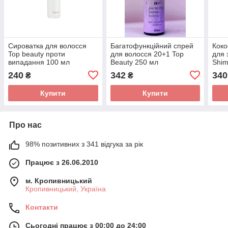
Сироватка для волосся
Багатофункційний спрей
Коко
Top beauty проти
для волосся 20+1 Top
для 
випадання 100 мл
Beauty 250 мл
Shim
200 
240
342
340
₴
₴
Купити
Купити
Про нас
98% позитивних з 341 відгука за рік
Працює з 26.06.2010
м. Кропивницький
Кропивницький, Україна
Контакти
Сьогодні працює з 00:00 до 24:00