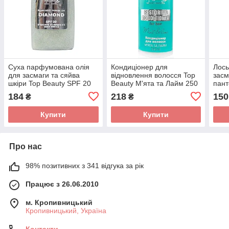
Суха парфумована олія
Кондиціонер для
Лось
для засмаги та сяйва
відновлення волосся Top
засм
шкіри Top Beauty SPF 20
Beauty М'ята та Лайм 250
пан
100 мл Diamond
мл
Пар
184
218
150
₴
₴
Купити
Купити
Про нас
98% позитивних з 341 відгука за рік
Працює з 26.06.2010
м. Кропивницький
Кропивницький, Україна
Контакти