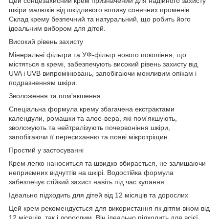
Цей сонцезахисний крем призначений для надійного захисту
шкіри малюків від шкідливого впливу сонячних променів.
Склад крему безпечний та натуральний, що робить його
ідеальним вибором для дітей.
Високий рівень захисту
Мінеральні фільтри та УФ-фільтр нового покоління, що
містяться в кремі, забезпечують високий рівень захисту від
UVA і UVB випромінювань, запобігаючи можливим опікам і
подразненням шкіри.
Зволоження та пом'якшення
Спеціальна формула крему збагачена екстрактами
календули, ромашки та алое-вера, які пом'якшують,
зволожують та нейтралізують почервоніння шкіри,
запобігаючи її пересиханню та появі мікротріщин.
Простий у застосуванні
Крем легко наноситься та швидко вбирається, не залишаючи
неприємних відчуттів на шкірі. Водостійка формула
забезпечує стійкий захист навіть під час купання.
Ідеально підходить для дітей від 12 місяців та дорослих
Цей крем рекомендується для використання як дітям віком від
12 місяців, так і дорослим. Він ідеально підходить для всієї