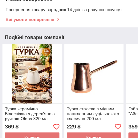
Повернення товару впродовж 14 днів за рахунок покупця
Всі умови повернення
Подібні товари компанії
Турка керамічна
Турка сталева з мідним
Гайв
Білосніжна з дерев'яною
напиленням суцільноката
"Айс
ручкою Olens 320 мл
класична 200 мл
369
229
359
₴
₴
Купити
Купити