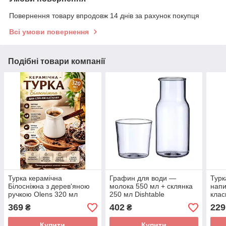
Повернення товару впродовж 14 днів за рахунок покупця
Всі умови повернення
Подібні товари компанії
Турка керамічна
Графин для води —
Турк
Білосніжна з дерев'яною
молока 550 мл + склянка
напи
ручкою Olens 320 мл
250 мл Dishtable
клас
369
402
229
₴
₴
Купити
Купити