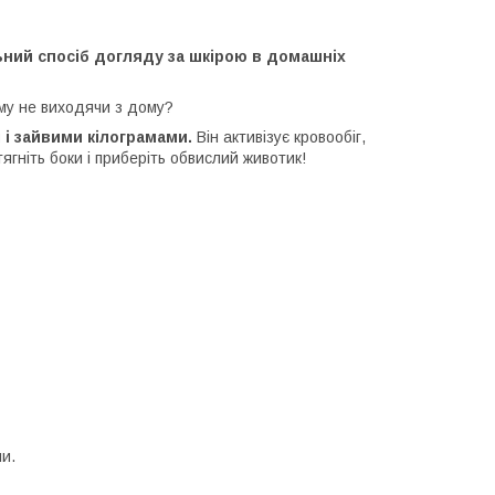
ьний спосіб догляду за шкірою в домашніх
ому не виходячи з дому?
і зайвими кілограмами.
Він активізує кровообіг,
ягніть боки і приберіть обвислий животик!
и.