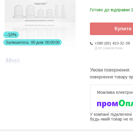
Готово до відправки 1
Купити
–10%
Залишилось
0
0
днів
0
0
0
0
0
0
+380 (93) 410-32-38
Для замовлень
повернення товару п
У компанії підключені
будь-який товар не п