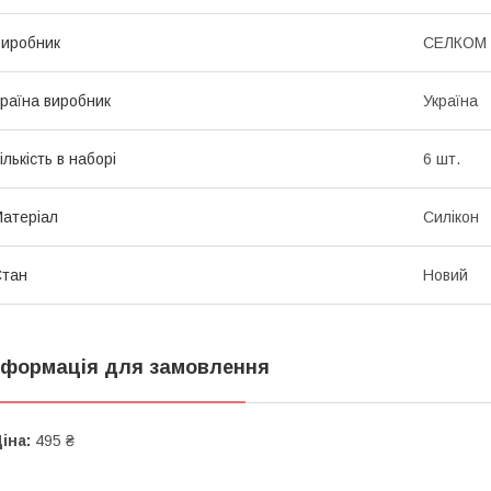
иробник
СЕЛКОМ
раїна виробник
Україна
ількість в наборі
6 шт.
атеріал
Силікон
Стан
Новий
нформація для замовлення
іна:
495 ₴