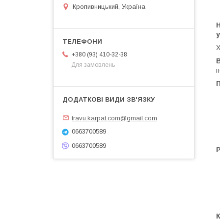
Кропивницький, Україна
Н
Х
+380 (93) 410-32-38
Для замовлень
п
travu.karpat.com@gmail.com
0663700589
0663700589
Р