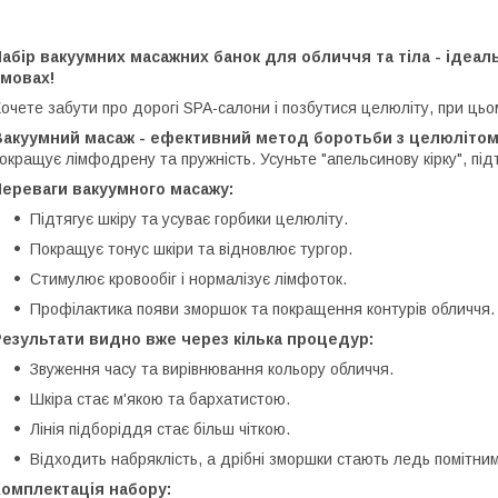
абір вакуумних масажних банок для обличчя та тіла - ідеал
умовах!
очете забути про дорогі SPA-салони і позбутися целюліту, при ць
Вакуумний масаж - ефективний метод боротьби з целюлітом 
окращує лімфодрену та пружність. Усуньте "апельсинову кірку", підт
Переваги вакуумного масажу:
Підтягує шкіру та усуває горбики целюліту.
Покращує тонус шкіри та відновлює тургор.
Стимулює кровообіг і нормалізує лімфоток.
Профілактика появи зморшок та покращення контурів обличчя.
езультати видно вже через кілька процедур:
Звуження часу та вирівнювання кольору обличчя.
Шкіра стає м'якою та бархатистою.
Лінія підборіддя стає більш чіткою.
Відходить набряклість, а дрібні зморшки стають ледь помітним
Комплектація набору: