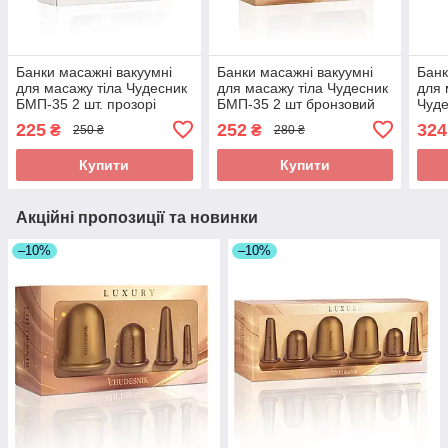
Банки масажні вакуумні
Банки масажні вакуумні
Банк
для масажу тіла Чудесник
для масажу тіла Чудесник
для 
БМП-35 2 шт. прозорі
БМП-35 2 шт бронзовий
Чуд
(обл
225
252
324
₴
₴
250 ₴
280 ₴
Брон
Купити
Купити
Акційні пропозиції та новинки
–10%
–10%