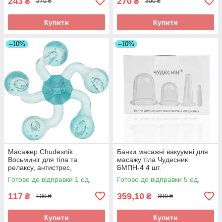
243
270
₴
₴
270 ₴
300 ₴
Купити
Купити
–10%
–10%
Масажер Chudesnik
Банки масажні вакуумні для
Восьминіг для тіла та
масажу тіла Чудесник
релаксу, антистрес,
БМПН-4 4 шт.
універсальний Синій
Готово до відправки 1 од.
Готово до відправки 5 од.
117
359,10
₴
₴
130 ₴
399 ₴
Купити
Купити