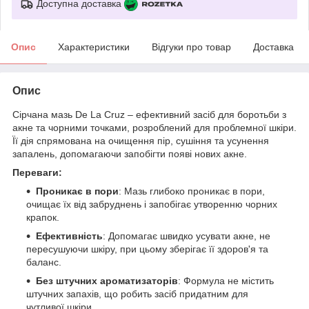
Доступна доставка
Опис
Характеристики
Відгуки про товар
Доставка
Опис
Сірчана мазь De La Cruz – ефективний засіб для боротьби з
акне та чорними точками, розроблений для проблемної шкіри.
Її дія спрямована на очищення пір, сушіння та усунення
запалень, допомагаючи запобігти появі нових акне.
Переваги:
Проникає в пори
: Мазь глибоко проникає в пори,
очищає їх від забруднень і запобігає утворенню чорних
крапок.
Ефективність
: Допомагає швидко усувати акне, не
пересушуючи шкіру, при цьому зберігає її здоров'я та
баланс.
Без штучних ароматизаторів
: Формула не містить
штучних запахів, що робить засіб придатним для
чутливої ​​шкіри.