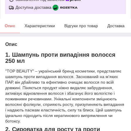
Доступна доставка
Опис
Характеристики
Відгуки про товар
Доставка
Опис
1. Шампунь проти випадіння волосся
250 мл
"TOP BEAUTY" – український бренд косметики, представляє
шампунь проти випадання волосся. Заснований на м'яких
ПАР, він дбайливо та ефективно очищає волосся по всій
довжині. Піняється продукт ніжно видаляє забруднення,
активізує відновлення волосся і збагачує його вологістю і
поживними речовинами. Унікальні компоненти зміцнюють
волосяні фолікули, сприяють росту, призупиняють випадання
і надають пасмам еластичність, силу та блиск. Цей шампунь
ідеально підходить після кератинового випрямлення чи
ботоксу.
2. Сироватка для росту та проти