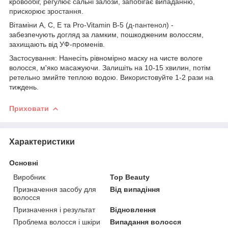
кровообіг, регулює сальні залози, запобігає випаданню,
прискорює зростання.
Вітаміни A, C, E та Pro-Vitamin B-5 (д-пантенол) -
забезпечують догляд за ламким, пошкодженим волоссям,
захищають від УФ-променів.
Застосування: Нанесіть рівномірно маску на чисте вологе
волосся, м'яко масажуючи. Залишіть на 10-15 хвилин, потім
ретельно змийте теплою водою. Використовуйте 1-2 рази на
тиждень.
Приховати
Характеристики
Основні
Виробник
Top Beauty
Призначення засобу для
Від випадіння
волосся
Призначення і результат
Відновлення
Проблема волосся і шкіри
Випадання волосся