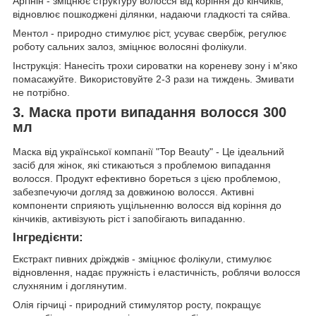
Аргінін - зміцнює структуру волосся від коріння до кінчиків,
відновлює пошкоджені ділянки, надаючи гладкості та сяйва.
Ментол - природно стимулює ріст, усуває свербіж, регулює
роботу сальних залоз, зміцнює волосяні фолікули.
Інструкція: Нанесіть трохи сироватки на кореневу зону і м'яко
помасажуйте. Використовуйте 2-3 рази на тиждень. Змивати
не потрібно.
3. Маска проти випадання волосся 300
мл
Маска від української компанії "Top Beauty" - Це ідеальний
засіб для жінок, які стикаються з проблемою випадання
волосся. Продукт ефективно бореться з цією проблемою,
забезпечуючи догляд за довжиною волосся. Активні
компоненти сприяють ущільненню волосся від коріння до
кінчиків, активізують ріст і запобігають випаданню.
Інгредієнти:
Екстракт пивних дріжджів - зміцнює фолікули, стимулює
відновлення, надає пружність і еластичність, роблячи волосся
слухняним і доглянутим.
Олія гірчиці - природний стимулятор росту, покращує