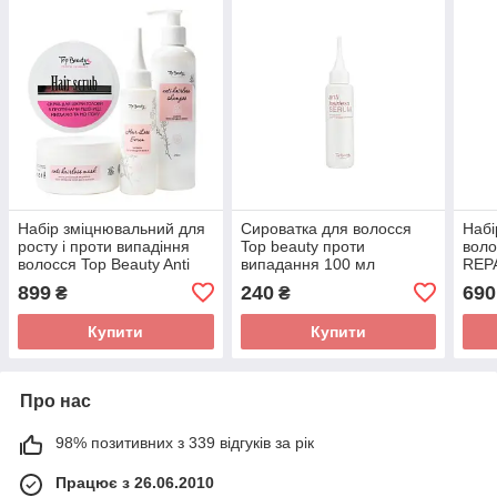
Набір зміцнювальний для
Сироватка для волосся
Набі
росту і проти випадіння
Top beauty проти
вол
волосся Top Beauty Anti
випадання 100 мл
REPA
Hairloss (скраб 250 мл,
Шам
899
240
690
₴
₴
шампунь 250 мл, маска
Конд
Маск
Купити
Купити
рисо
Про нас
98% позитивних з 339 відгуків за рік
Працює з 26.06.2010