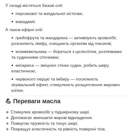
У складі містяться базові олії:
персикової та мигдальної кісточки;
макадамії.
А також ефірні олії:
грейпфрута та мандарина — активізують кровообіг,
розганяють лімфу, очищають організм від токсинів;
можжевельника — бореться з целюлітом, розтяжками
та судинними сіточками;
кипариса — зміцнює стінки судин, робить шкіру
еластичною;
червоного перцю та імбиру — посилюють
зігрівальний ефект, стимулюють розщеплення жирових
клітин.
💪 Переваги масла
🔹 Стимулює кровообіг у підшкірному шарі.
🔹 Допомагає зменшити жирові відкладення.
🔹 Повертає пружність та тонус шкірі.
🔹 Покращує еластичність та рівність поверхні тіла.