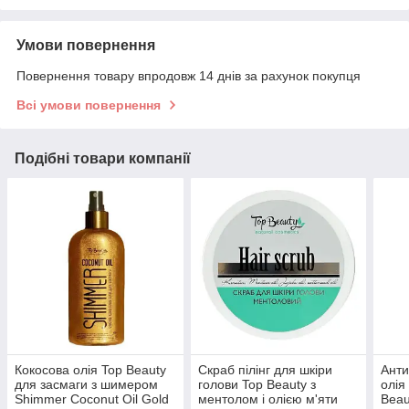
Умови повернення
Повернення товару впродовж 14 днів за рахунок покупця
Всі умови повернення
Подібні товари компанії
Кокосова олія Top Beauty
Скраб пілінг для шкіри
Анти
для засмаги з шимером
голови Top Beauty з
олія
Shimmer Coconut Oil Gold
ментолом і олією м'яти
Beau