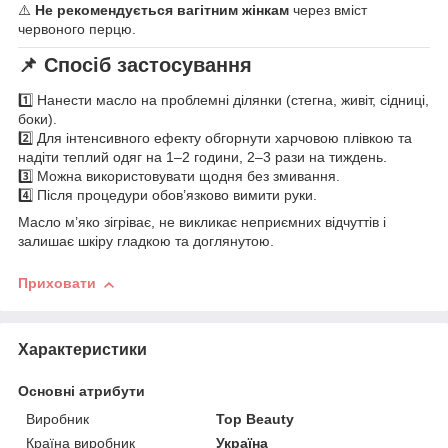
⚠️
Не рекомендується вагітним жінкам
через вміст
червоного перцю.
📌 Спосіб застосування
1️⃣ Нанести масло на проблемні ділянки (стегна, живіт, сідниці,
боки).
2️⃣ Для інтенсивного ефекту обгорнути харчовою плівкою та
надіти теплий одяг на 1–2 години, 2–3 рази на тиждень.
3️⃣ Можна використовувати щодня без змивання.
4️⃣ Після процедури обов’язково вимити руки.
Масло м’яко зігріває, не викликає неприємних відчуттів і
залишає шкіру гладкою та доглянутою.
Приховати
Характеристики
Основні атрибути
Виробник
Top Beauty
Країна виробник
Україна