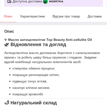
Доступна доставка
Опис
Характеристики
Відгуки про товар
Доставка
Опис
✨ Масло антицелюлітне
Top Beauty Anti-cellulite Oil
🌿 Відновлення та догляд
Антицелюлітне масло допомагає боротися з «апельсиновою
кіркою» та робить шкіру більш пружною і гладкою. Завдяки
вдалій комбінації натуральних компонентів засіб:
стимулює обмінні процеси;
покращує регенерацію клітин;
підвищує тонус м’язів;
насичує клітини киснем;
покращує кровообіг.
🛁 Натуральний склад