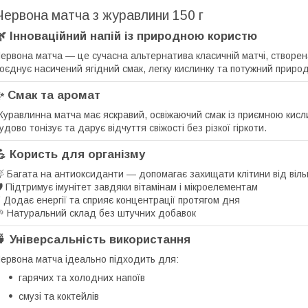
Червона матча з журавлини 150 г
🌿 Інноваційний напій із природною користю
ервона матча — це сучасна альтернатива класичній матчі, створен
оєднує насичений ягідний смак, легку кислинку та потужний приро
✨ Смак та аромат
уравлинна матча має яскравий, освіжаючий смак із приємною кис
удово тонізує та дарує відчуття свіжості без різкої гіркоти.
💪 Користь для організму
 Багата на антиоксиданти — допомагає захищати клітини від віль
️ Підтримує імунітет завдяки вітамінам і мікроелементам
 Додає енергії та сприяє концентрації протягом дня
 Натуральний склад без штучних добавок
🍵 Універсальність використання
ервона матча ідеально підходить для:
гарячих та холодних напоїв
смузі та коктейлів