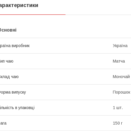
арактеристики
Основні
раїна виробник
Україна
ип чаю
Матча
клад чаю
Моночай
орма випуску
Порошок
ількість в упаковці
1 шт.
ага
150 г