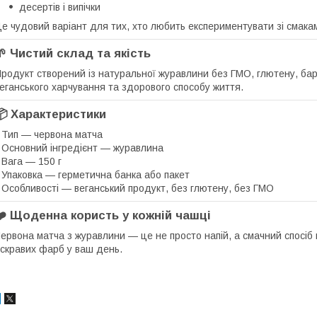
десертів і випічки
е чудовий варіант для тих, хто любить експериментувати зі смак
🌱 Чистий склад та якість
родукт створений із натуральної журавлини без ГМО, глютену, бар
еганського харчування та здорового способу життя.
📦 Характеристики
 Тип — червона матча
 Основний інгредієнт — журавлина
 Вага — 150 г
 Упаковка — герметична банка або пакет
 Особливості — веганський продукт, без глютену, без ГМО
❤️ Щоденна користь у кожній чашці
ервона матча з журавлини — це не просто напій, а смачний спосіб 
скравих фарб у ваш день.