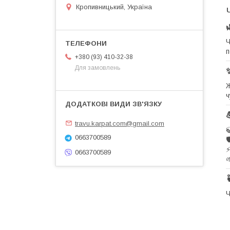
Кропивницький, Україна
Ч
п
+380 (93) 410-32-38
Для замовлень
Ж
ч
travu.karpat.com@gmail.com

0663700589

⚡
0663700589

Ч