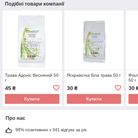
Подібні товари компанії
Трава Адоніс Весняний 50
Яскравотка біла трава 50 г
Фіал
г
50 г
45
30
30
₴
₴
Купити
Купити
Про нас
98% позитивних з 341 відгука за рік