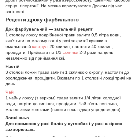
Дрок протипоказаний у разі атеросклерозу, ішемічної хвороби
серця, гіпертонії. Не можна користуватися Дроком під час
вагітності.
Рецепти дроку фарбильного
Док фарбувальний — загальний рецепт
1 столову ложку подрібненої трави залити 0,5 літра води,
кип'ятити на малому вогні у разі закритої кришки в
емальованій
каструлі
20 хвилин, настояти 40 хвилин,
процідити. Приймати по 1/3
склянки
2-3 рази на день
незалежно від приймання їжі.
Настій
3 столові ложки трави залити 1 склянкою окропу, настояти до
охолодження, процідити. Вживати по 1 столовій ложці тричі на
день.
Чай
1 чайну ложку (з верхом) трави залити 1/4 літри холодної
води, нагріти до кипіння, процідити. Чай п'ють повільно,
маленькими ковтками (випити весь відвар упродовж дня).
Зовнішньо
Для примочок у разі болів у суглобах і у разі шкірних
захворювань