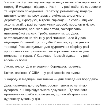
У гомеопатії у свіжому вигляді, есенція — антибактеріальна. У
народній медицині відвар, стійкий — у разі набряків серцевого
та ниркового походження, гепатиту, ревматизму, подагри,
циститу, фурункульозу, дерматомікозах, алергічного
дерматиту, скрофузлі, мігрені, відкладення солей, під час
асциту, астії, у разі венеретичних хвороб, переломів кісток,
рахіт, гіпотензії, бронхіальної астми, захворювань
щитоподібної залози. Треба зазначити, що Дрок
застосовувався не тільки у разі зниженої, але й у разі
підвищеної функції щитоподібної залози, аутоімунного
тиреоїді. Рекомендується для діуретичних зборів у разі
урологічних і нефрологічних захворювань, зовні — для
полоскання горла. У Карачаво-Чоркесії відвар — у разі
головних болів.
Листя, плоди. Для виведення бородавок, мозолів.
Квітки, насіння. У США — у разі злоякісних пухлин.
У народній медицині настоянка — для виведення бородавок.
Дрок належить до отруйних рослин, вимагає не тільки
суворого, а й індивідуального дозування. Під час його
призначення треба враховувати, що настій трави має
судинозвужувальну дію.