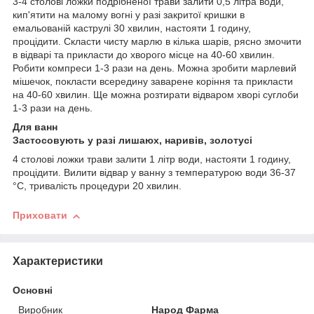
3-4 столові ложки подрібненої трави залити 0,5 літра води,
кип'ятити на малому вогні у разі закритої кришки в
емальованій каструлі 30 хвилин, настояти 1 годину,
процідити. Скласти чисту марлю в кілька шарів, рясно змочити
в відварі та прикласти до хворого місце на 40-60 хвилин.
Робити компреси 1-3 рази на день. Можна зробити марлевий
мішечок, покласти всередину заварене коріння та прикласти
на 40-60 хвилин. Ще можна розтирати відваром хворі суглоби
1-3 рази на день.
Для ванн
Застосовують у разі лишаюх, наривів, золотусі
4 столові ложки трави залити 1 літр води, настояти 1 годину,
процідити. Вилити відвар у ванну з температурою води 36-37
°C, тривалість процедури 20 хвилин.
Приховати
Характеристики
Основні
Виробник
Народ Фарма