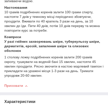
запиваючи водою.
Настоювання
10 грамів подрібнених коренів залити 100 грами спирту,
настояти 7 днів у темному місці періодично збовтуючи,
процідити. Вживати по 40 крапель 3 рази на день, за 10
хвилин до їди. Пити 40 днів, потім 10 днів перерву та можна
повторити курс за потреби.
Компреси
У разі гнійних захворювань шкіри, туберкульозу шкіри,
дерматитів, ерозій, запалення шкіри та слизових
оболонок
1 столову ложку подрібнених коренів залити 200 грамів
окропу, тушкувати на водяній бані 15 хвилин, настояти 45
хвилин процідити. Рясно змочити в настою марлевий тампон і
прикладати на уражені місця 1-3 рази на день. Тримати
упродовж 20-60 хвилин.
Приховати
Характеристики