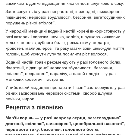
викликають деяке підвищення кислотності шлункового соку.
Застосовують їх у разі неврастенії, іпохондрії, шизофренні,
підвищеної нервової збудливості, безсоння, вегетосудинних
порушень різної етіології.
У народній медицині водний настій корені використовують у
разі катарах і виразки шлунка, колітів, шлунково-кишкових
кольок, поносів, зубного болю, ревматизму, подагри,
кровотеч, малярії, ерозії та раку матки зовнішньо-для миття
голови, щоб усунути лупу та посилити ріст волосся.
Водний настій трави рекомендують у разі головного болю,
гіпертонії, підвищеної нервової збудливості, безсоння,
епілепсії, неврастенії, паралічу, а настій плодів — у разі
маткових кровотеч і гастритів.
У тибетській медицині препарати Півонії застосовують у разі
різних захворювань нервової системи, хвороб шлунка,
печінки, нирок.
Рецепти з півонією
Мар'їн корінь — у разі неврозу серця, вегетосудинної
дистонії, епілепсії, шизофренії, церебральної вазопатії,
нервового тику, безсоння, головного болю,