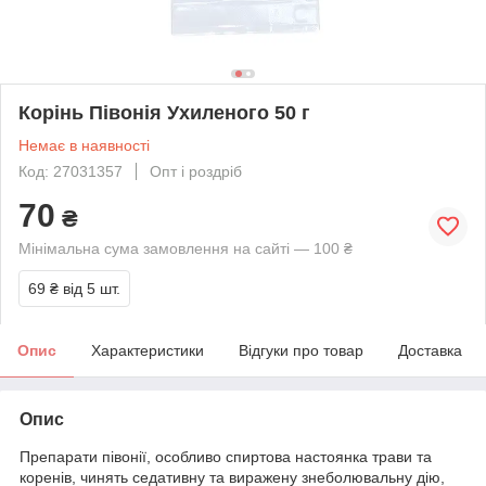
Корінь Півонія Ухиленого 50 г
Немає в наявності
Код: 27031357
Опт і роздріб
70
₴
Мінімальна сума замовлення на сайті — 100 ₴
69 ₴
від 5 шт.
Опис
Характеристики
Відгуки про товар
Доставка
Опис
Препарати півонії, особливо спиртова настоянка трави та
коренів, чинять седативну та виражену знеболювальну дію,