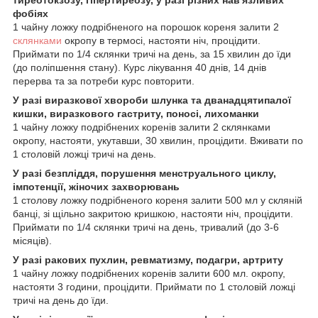
тиреотокзозу, гіпертиреозу, у разі різних нав'язливих
фобіях
1 чайну ложку подрібненого на порошок кореня залити 2
склянками
окропу в термосі, настояти ніч, процідити.
Приймати по 1/4 склянки тричі на день, за 15 хвилин до їди
(до поліпшення стану). Курс лікування 40 днів, 14 днів
перерва та за потреби курс повторити.
У разі виразкової хвороби шлунка та дванадцятипалої
кишки, виразкового гастриту, поносі, лихоманки
1 чайну ложку подрібнених коренів залити 2 склянками
окропу, настояти, укутавши, 30 хвилин, процідити. Вживати по
1 столовій ложці тричі на день.
У разі безпліддя, порушення менструального циклу,
імпотенції, жіночих захворювань
1 столову ложку подрібненого кореня залити 500 мл у скляній
банці, зі щільно закритою кришкою, настояти ніч, процідити.
Приймати по 1/4 склянки тричі на день, тривалий (до 3-6
місяців).
У разі ракових пухлин, ревматизму, подагри, артриту
1 чайну ложку подрібнених коренів залити 600 мл. окропу,
настояти 3 години, процідити. Приймати по 1 столовій ложці
тричі на день до їди.