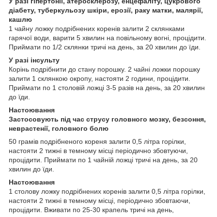
У разі гіпертонії, атеросклерозу, енцефаліту, цукрового
діабету, туберкульозу шкіри, ерозії, раку матки, малярії,
кашлю
1 чайну ложку подрібнених коренів залити 2 склянками
гарячої води, варити 5 хвилин на повільному вогні, процідити.
Приймати по 1/2 склянки тричі на день, за 20 хвилин до їди.
У разі інсульту
Корінь подрібнити до стану порошку. 2 чайні ложки порошку
залити 1 склянкою окропу, настояти 2 години, процідити.
Приймати по 1 столовій ложці 3-5 разів на день, за 20 хвилин
до їди.
Настоювання
Застосовують під час струсу головного мозку, безсоння,
неврастенії, головного болю
50 грамів подрібненого кореня залити 0,5 літра горілки,
настояти 2 тижні в темному місці періодично збовтуючи,
процідити. Приймати по 1 чайній ложці тричі на день, за 20
хвилин до їди.
Настоювання
1 столову ложку подрібнених коренів залити 0,5 літра горілки,
настояти 2 тижні в темному місці, періодично збовтаючи,
процідити. Вживати по 25-30 крапель тричі на день,