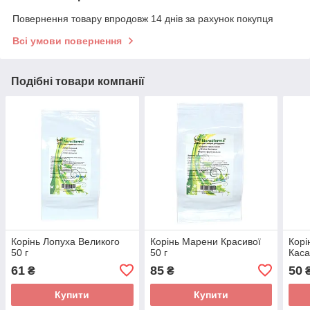
Повернення товару впродовж 14 днів за рахунок покупця
Всі умови повернення
Подібні товари компанії
Корінь Лопуха Великого
Корінь Марени Красивої
Корі
50 г
50 г
Каса
61
85
50
₴
₴
Купити
Купити