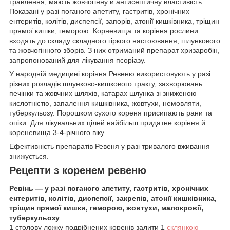
травлення, мають жовчогінну й антисептичну властивість.
Показані у разі поганого апетиту, гастритів, хронічних
ентеритів, колітів, диспепсії, запорів, атонії кишківника, тріщин
прямої кишки, геморою. Корневища та коріння рослини
входять до складу складного гіркого настоювання, шлункового
та жовчогінного зборів. З них отриманий препарат хризаробін,
запропонований для лікування псоріазу.
У народній медицині коріння Ревеню використовують у разі
різних розладів шлунково-кишкового тракту, захворювань
печінки та жовчних шляхів, катарах шлунка зі зниженою
кислотністю, запалення кишківника, жовтухи, немовляти,
туберкульозу. Порошком сухого кореня присипають рани та
опіки. Для лікувальних цілей найбільш придатне коріння й
кореневища 3-4-річного віку.
Ефективність препаратів Ревеня у разі тривалого вживання
знижується.
Рецепти з коренем ревеню
Ревінь — у разі поганого апетиту, гастритів, хронічних
ентеритів, колітів, диспепсії, закрепів, атонії кишківника,
тріщин прямої кишки, геморою, жовтухи, малокровії,
туберкульозу
1 столову ложку подрібнених коренів залити 1
склянкою