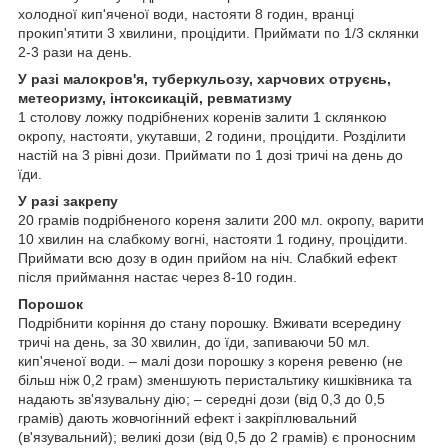
холодної кип'яченої води, настояти 8 годин, вранці
прокип'ятити 3 хвилини, процідити. Приймати по 1/3 склянки
2-3 рази на день.
У разі малокров'я, туберкульозу, харчових отруєнь,
метеоризму, інтоксикацій, ревматизму
1 столову ложку подрібнених коренів залити 1 склянкою
окропу, настояти, укутавши, 2 години, процідити. Розділити
настій на 3 рівні дози. Приймати по 1 дозі тричі на день до
їди.
У разі закрепу
20 грамів подрібненого кореня залити 200 мл. окропу, варити
10 хвилин на слабкому вогні, настояти 1 годину, процідити.
Приймати всю дозу в один прийом на ніч. Слабкий ефект
після приймання настає через 8-10 годин.
Порошок
Подрібнити коріння до стану порошку. Вживати всередину
тричі на день, за 30 хвилин, до їди, запиваючи 50 мл.
кип'яченої води. – малі дози порошку з кореня ревеню (не
більш ніж 0,2 грам) зменшують перистальтику кишківника та
надають зв'язувальну дію; – середні дози (від 0,3 до 0,5
грамів) дають жовчогінний ефект і закріплювальний
(в'язувальний); великі дози (від 0,5 до 2 грамів) є проносним