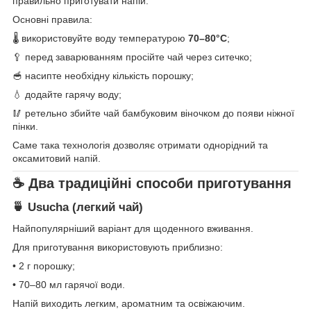
правильно приготувати напій.
Основні правила:
🌡 використовуйте воду температурою
70–80°C
;
🥄 перед заварюванням просійте чай через ситечко;
🥣 насипте необхідну кількість порошку;
💧 додайте гарячу воду;
🥢 ретельно збийте чай бамбуковим віночком до появи ніжної
пінки.
Саме така технологія дозволяє отримати однорідний та
оксамитовий напій.
☕ Два традиційні способи приготування
🍵 Usucha (легкий чай)
Найпопулярніший варіант для щоденного вживання.
Для приготування використовують приблизно:
• 2 г порошку;
• 70–80 мл гарячої води.
Напій виходить легким, ароматним та освіжаючим.