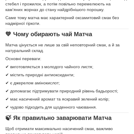
стебел і прожилок, а потім повільно перемелюють на
кам'яних жорнах до стану найдрібнішого порошку.
Саме тому матча має характерний оксамитовий смак без
надмірної гіркоти.
💚 Чому обирають чай Матча
Матча цінується не лише за свій неповторний смак, а й за
натуральний склад.
Основні переваги:
✔ виготовляється з молодого чайного листя;
✔ містить природні антиоксиданти;
✔ є джерелом амінокислот;
✔ допомагає підтримувати природний рівень бадьорості;
✔ має насичений аромат та яскравий зелений колір;
✔ чудово підходить для щоденного чаювання.
🍃 Як правильно заварювати Матча
Щоб отримати максимально насичений смак, важливо