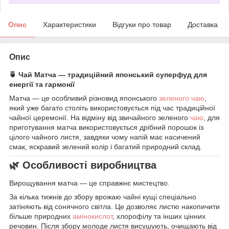
Опис
Характеристики
Відгуки про товар
Доставка
Опис
🍵 Чай Матча — традиційний японський суперфуд для
енергії та гармонії
Матча — це особливий різновид японського
зеленого чаю
,
який уже багато століть використовується під час традиційної
чайної церемонії. На відміну від звичайного зеленого
чаю
, для
приготування матча використовується дрібний порошок із
цілого чайного листя, завдяки чому напій має насичений
смак, яскравий зелений колір і багатий природний склад.
🌿 Особливості виробництва
Вирощування матча — це справжнє мистецтво.
За кілька тижнів до збору врожаю чайні кущі спеціально
затіняють від сонячного світла. Це дозволяє листю накопичити
більше природних
амінокислот
, хлорофілу та інших цінних
речовин. Після збору молоде листя висушують, очищають від