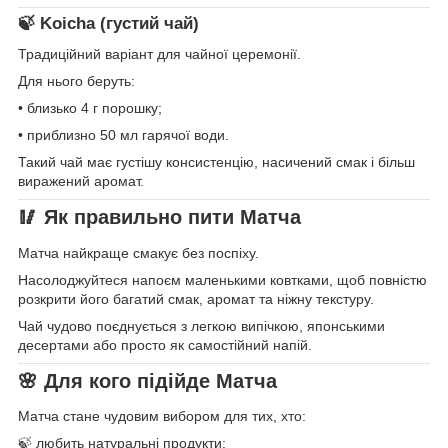
🍃 Koicha (густий чай)
Традиційний варіант для чайної церемонії.
Для нього беруть:
• близько 4 г порошку;
• приблизно 50 мл гарячої води.
Такий чай має густішу консистенцію, насичений смак і більш
виражений аромат.
🥢 Як правильно пити Матча
Матча найкраще смакує без поспіху.
Насолоджуйтеся напоєм маленькими ковтками, щоб повністю
розкрити його багатий смак, аромат та ніжну текстуру.
Чай чудово поєднується з легкою випічкою, японськими
десертами або просто як самостійний напій.
🌸 Для кого підійде Матча
Матча стане чудовим вибором для тих, хто:
🍃 любить натуральні продукти;