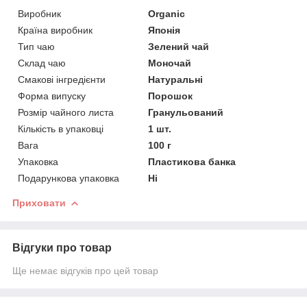
Виробник
Organic
Країна виробник
Японія
Тип чаю
Зелений чай
Склад чаю
Моночай
Смакові інгредієнти
Натуральні
Форма випуску
Порошок
Розмір чайного листа
Гранульований
Кількість в упаковці
1 шт.
Вага
100 г
Упаковка
Пластикова банка
Подарункова упаковка
Ні
Приховати
Відгуки про товар
Ще немає відгуків про цей товар