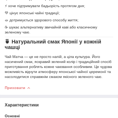
⚡ хоче підтримувати бадьорість протягом дня;
💚 цінує японські чайні традиції;
🥗 дотримується здорового способу життя;
☕ шукає альтернативу звичайній каві або класичному
зеленому чаю.
🍵 Натуральний смак Японії у кожній
чашці
Чай Матча — це не просто напій, а ціла культура. Його
насичений смак, яскравий зелений колір і традиційний спосіб
приготування роблять кожне чаювання особливим. Це чудова
можливість відчути атмосферу японської чайної церемонії та
насолодитися справжнім смаком якісного зеленого чаю.
Приховати
Характеристики
Основні