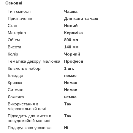
Основні
Тип ємності
Чашка
Призначення
Для кави та чаю
Стан
Новий
Матеріал
Кераміка
Об`єм
800 мл
Висота
140 мм
Колір
Чорний
Тематика декору, малюнка
Професії
Кількість в наборі
1 шт.
Блюдце
немає
Кришка
Немає
Ситечко
Немає
Ложечка
немає
Використання в
Так
мікрохвильовій печі
Підходить для миття в
Так
посудомийній машині
Подарункова упаковка
Ні