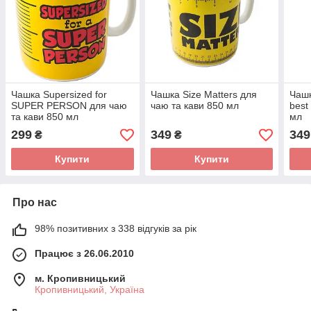
Чашка Supersized for
Чашка Size Matters для
Чашк
SUPER PERSON для чаю
чаю та кави 850 мл
best
та кави 850 мл
мл
299
349
349
₴
₴
Купити
Купити
Про нас
98% позитивних з 338 відгуків за рік
Працює з 26.06.2010
м. Кропивницький
Кропивницький, Україна