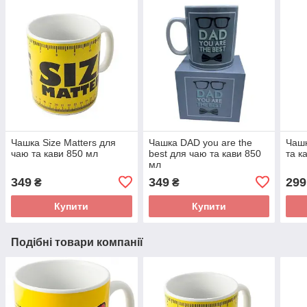
Чашка Size Matters для
Чашка DAD you are the
Чашк
чаю та кави 850 мл
best для чаю та кави 850
та к
мл
349
349
299
₴
₴
Купити
Купити
Подібні товари компанії