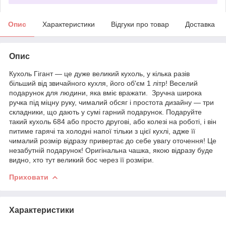
Опис
Характеристики
Відгуки про товар
Доставка
Опис
Кухоль Гігант — це дуже великий кухоль, у кілька разів
більший від звичайного кухля, його об'єм 1 літр! Веселий
подарунок для людини, яка вміє вражати. Зручна широка
ручка під міцну руку, чималий обсяг і простота дизайну — три
складники, що дають у сумі гарний подарунок. Подаруйте
такий кухоль 684 або просто другові, або колезі на роботі, і він
питиме гарячі та холодні напої тільки з цієї кухлі, адже її
чималий розмір відразу привертає до себе увагу оточення! Це
незабутній подарунок! Оригінальна чашка, якою відразу буде
видно, хто тут великий бос через її розміри.
Приховати
Характеристики