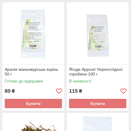
Аралія маньчжурська корінь
Ягоди Арронії Чорноплідної
50 г
горобини 100 г
Готово до відправки
В наявності
80
115
₴
₴
Купити
Купити